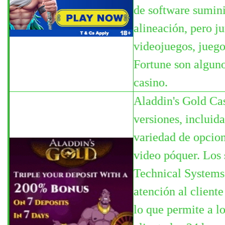
de software sumin
alineación, pero j
videojuegos, juego
Fortune son alguno
casino.
Aladdin's Gold Cas
versiones, incluid
variedad de opcio
video póquer. Los
Technical Systems 
atención al cliente
lo que permite a l