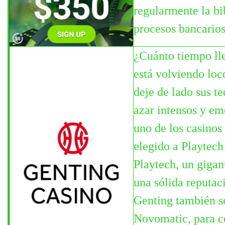
regularmente la bi
procesos bancarios
¿Cuánto tiempo lle
está volviendo loc
deje de lado sus 
azar intensos y em
uno de los casinos
elegido a Playtech
Playtech, un gigant
una sólida reputaci
Genting también s
Novomatic, para co