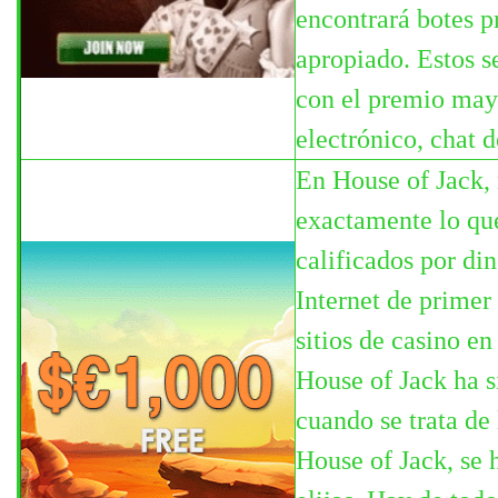
encontrará botes 
apropiado. Estos s
con el premio mayo
electrónico, chat d
En House of Jack, 
exactamente lo que
calificados por di
Internet de primer
sitios de casino e
House of Jack ha s
cuando se trata de
House of Jack, se