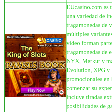
EUcasino.com es to
una variedad de in
tragamonedas de vi
múltiples variantes
video forman parte
tragamonedas de e
NYX, Merkur y más
Evolution, XPG y 
promocionales en E
comenzar su exper
incluye tiradas ex
posibilidades de g