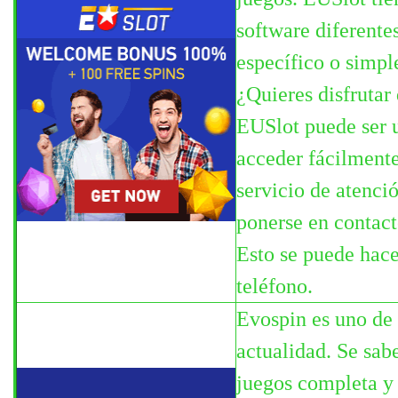
software diferente
específico o simpl
¿Quieres disfruta
EUSlot puede ser u
acceder fácilmente
servicio de atenci
ponerse en contact
Esto se puede hace
teléfono.
Evospin es uno de 
actualidad. Se sabe
juegos completa y 