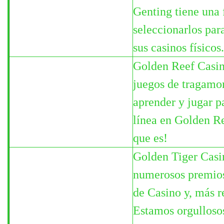
Genting tiene una 
seleccionarlos par
sus casinos físicos.
Golden Reef Casin
juegos de tragamon
aprender y jugar p
línea en Golden Re
que es!
Golden Tiger Casi
numerosos premios
de Casino y, más r
Estamos orgullosos