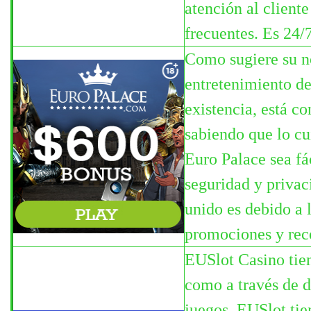
atención al cliente
frecuentes. Es 24/
Como sugiere su no
entretenimiento de
existencia, está c
sabiendo que lo cu
Euro Palace sea fá
seguridad y privac
unido es debido a 
promociones y rec
EUSlot Casino tien
como a través de d
juegos. EUSlot tie