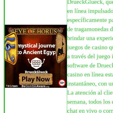
DrueckGlueck, que
en línea impulsad
específicamente p
de tragamonedas de
brindar una experi
juegos de casino q
a través del juego
software de Drueck
casino en línea es
instantáneo, con u
La atención al clie
semana, todos los 
chat en vivo o cor