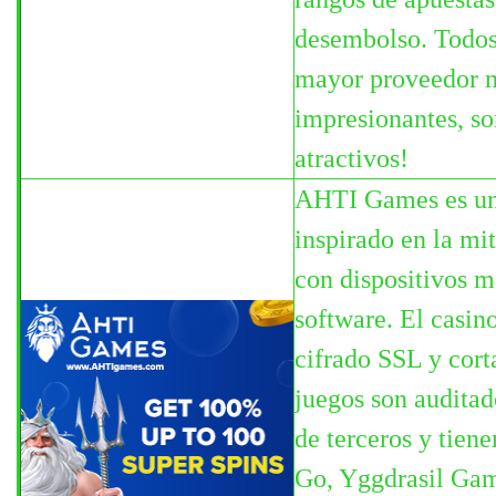
desembolso. Todos 
mayor proveedor mu
impresionantes, so
atractivos!
AHTI Games es un 
inspirado en la mi
con dispositivos m
software. El casin
cifrado SSL y cort
juegos son auditad
de terceros y tien
Go, Yggdrasil Gam