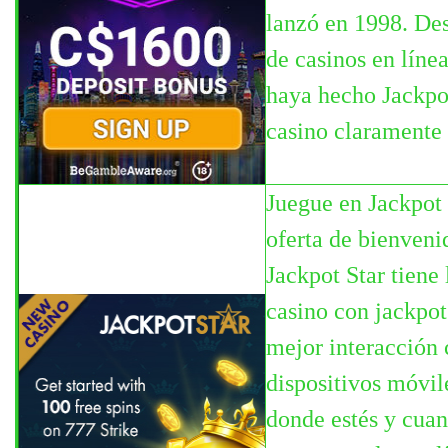
lanzó en 1998. Des
de casinos en líne
haya hecho Jackpot
casino claramente 
Juegue en Jackpot 
oferta de bienven
Jackpot Star tiene
casino con jackpot
mejor interacción 
dispositivos móvil
donde estés y cuan