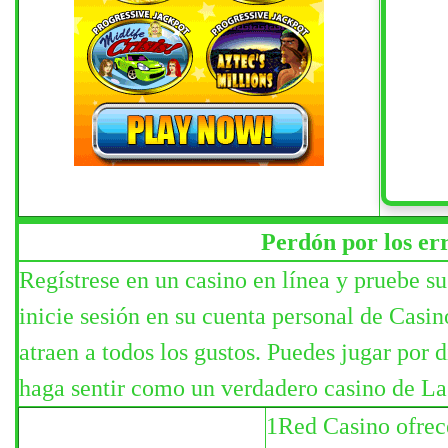
Perdón por los err
Regístrese en un casino en línea y pruebe su
inicie sesión en su cuenta personal de Casin
atraen a todos los gustos. Puedes jugar por d
haga sentir como un verdadero casino de Las
1Red Casino ofrec