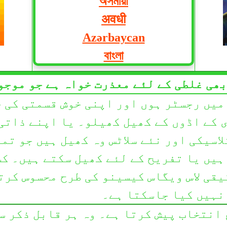
অসমীয়া
अवधी
Azərbaycan
বাংলা
भोजपुरी
بھی غلطی کے لئے معذرت خواہ ہے جو موجو
Български
 میں رجسٹر ہوں اور اپنی خوش قسمتی کی 
မြန်မာဘာသာ
 کے اڈوں کے کھیل کھیلو۔ یا اپنے ذاتی 
廣州話
لاسیکی اور نئے سلاٹس وہ کھیل ہیں جو تم
Cebuano
ہیں یا تفریح کے لئے کھیل سکتے ہیں۔ کس
中文
یقی لاس ویگاس کیسینو کی طرح محسوس کرتا
Hrvatski
نہیں کیا جاسکتا ہے۔
Čeština
 انتخاب پیش کرتا ہے۔ وہ ہر قابل ذکر س
Dansk