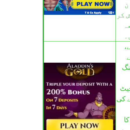
ن
 کر
ریعہ
۔
ے،
ے
نگ
چیٹ
ٹے رابطہ کرنے کی
ا