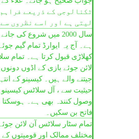
ٹکنالوجی کے ذریعے فراہم ک
لیتی ہے اور اسے نظروں سے 
سال 2000 میں شروع کی
ہے۔ آج یہ ایوارڈ تمام گیم جوئے
کھلاڑی قبول کرتا ہے۔ تمام سل
لائن جوئے بازی کے اڈوں دونوں ک
جیتنے والے ہیں۔ کیسینو کے ان
وصول کنندہ بھی ہے۔ ہوسکتا ہ
فاتح بن سکیں۔
تمام سٹار سلاٹس آن لائن جوئے
مختلف ممالک اور قومیتوں کے 