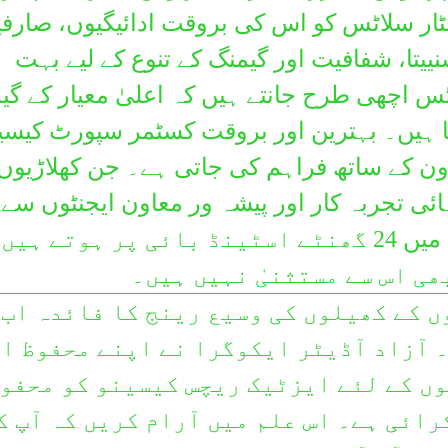
ٹار سلاٹس کو اس کی بروقت ادائیگیوں، صارف
తెలుగు
تا، شفافیت اور گیمنگ کے تنوع کے لیے بہت
ไทย
ٹس اچھی طرح جانتے ہیں کہ اعلیٰ معیار کے گی
བོད་མི
 ہیں۔ بہترین اور بروقت کسٹمر سپورٹ کیسین
ትግሪኛ
ون کے ساتھ فراہم کی جاتی ہے۔ جن کھلاڑیوں
Türk
ائی تجربہ کار اور پیشہ ور معاون ایجنٹوں سے
Український
رابطہ کریں۔ وہ سارا سال دن میں 24 گھنٹے اسٹینڈ بائی پر ہوتے 
اردو
ھی اس سے مستثنیٰ نہیں ہیں۔
O'zbek
ں کے کھیلوں کی وسیع رینج کا فائدہ اب 
Tiếng Việt
۔ آزاد آڈیٹر ایکوگرا نے اپنے محفوظ ا
יידיש
ں کے لئے ایزٹیک ریچس کیسینو کو محفو
Yoruba
ائی ہے۔ اس علم میں آرام کریں کہ آپ ک