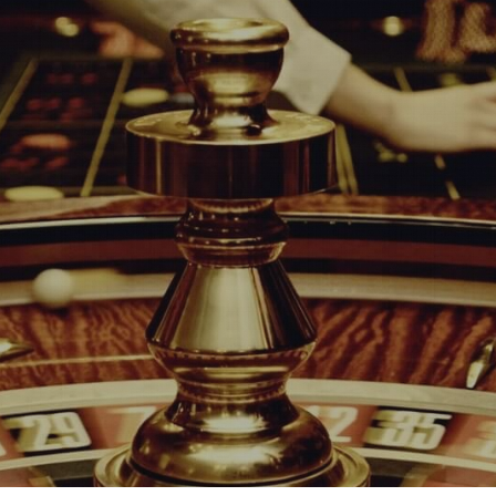
Inicie Sessão
Casino Millennium | Registreer | Teke
Contacto
কেচিনো সহস্ৰাব্দ | পঞ্জীয়ন কৰক | লগইন কৰক
كازي