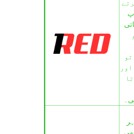
رتے
آپ
تی
سینو
تو
لز اور
تا
ھی۔
ہر
بھی