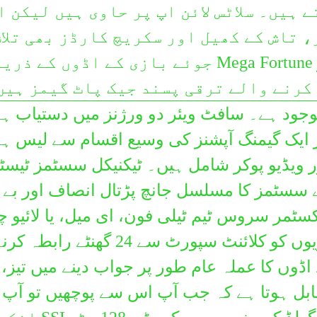
 ہیں۔ سلاٹس لائن اپ پر حاوی ہیں لیکن ا
Kurdî
، تاش کے کھیل اور سکریچ کارڈز بھی تلاش
Lëtzebuergesch
سکتے ہیں۔ Mega Moolah اور Mega Fortune جوئے بازی کے اڈوں کے ذ
मैथिली
کرنے والے ترقی پسند جیک پاٹ گیمز ہیں
Malagasy
ولڈ کیسینو 1998 سے موجود ہے۔ سافٹ ویئر دو ورژنز میں دستیاب ہ
Bahasa Melayu
 ایک گیمنگ آپشنز کی وسیع اقسام سے لیس ہ
മലയാളം
 ویڈیو پوکر شامل ہیں۔ ٹیکنیکل سسٹمز ٹیسٹ
Malti
ایس ٹی) کے ذریعے RTG کے سسٹمز کا مسلسل جانچ پڑتال انصاف اور بے
मराठी
سٹمر سروس ٹیم ٹیلی فون، ای میل، یا لائیو 
Norsk
کے ذریعے دستیاب ہے، جو کھلاڑیوں کو کلائنٹ سپورٹ سے 24 گھن
ଓଡିଆ
اڈوں کا عملہ عام طور پر جواب دینے میں تیز،
Afaan Oromoo
ابل ہوتا ہے کہ جب آپ اس سے پوچھیں تو آپ ک
پښتو