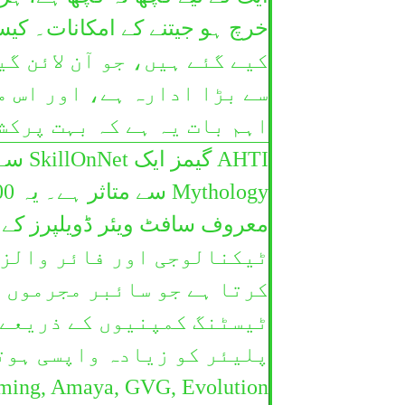
کیے گئے ہیں، جو آن لائن گی
سے بڑا ادارہ ہے، اور اس م
اہم بات یہ ہے کہ بہت پرکش
ٹیکنالوجی اور فائر والز 
کرتا ہے جو سائبر مجرموں ک
ٹیسٹنگ کمپنیوں کے ذریعے ا