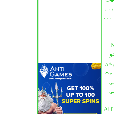
Apr کے ذریعہ تیار
 سب
ے
صل تھیم Nordic
جو
 ہیں۔ کیسینو SSL انکرپشن
ظت
ی
ی
Gaming, A اور بہت سے دوسرے سافٹ ویئر ڈویلپرز AHTI