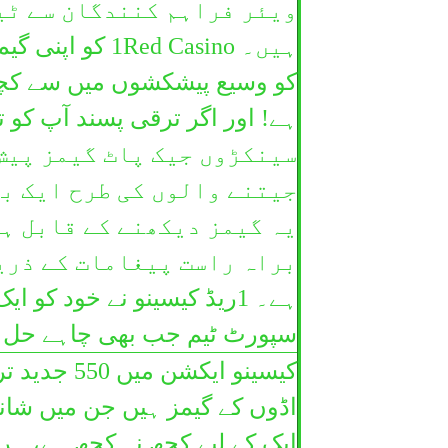
ویئر فراہم کنندگان سے ٹیب
ہیں۔ ed Casino
کو وسیع پیشکشوں میں سے کچھ 
سینکڑوں جیک پاٹ گیمز پیش 
جیتنے والوں کی طرح ایک بھ
براہ راست پیغامات کے ذری
ہے۔ 1ریڈ کیسینو نے خود کو 
سپورٹ ٹیم جب بھی چاہے حل لے 
کیسینو ایک
اڈوں کے گیمز ہیں جن میں شا
ایک کے لیے کچھ نہ کچھ ہے، ہر