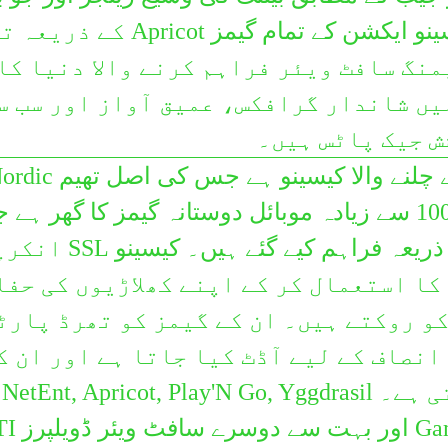
ગુજરાતી
خرچ ہو جیتنے کے امکانات۔ کیسینو ایکشن کے تمام گیمز icot
Hausa
منگ سافٹ ویئر فراہم کرنے والا دنیا کا
हिन्दी
یں شاندار گرافکس، عمیق آواز اور سب س
Magyar
ش جیک پاٹس ہیں۔
Íslenskur
AHTI گیمز ایک SkillOnNet سے چلنے والا کیسینو ہے جس کی ا
Igbo
Mythology سے متاثر ہے۔ یہ 1000 سے زیادہ موبائل دوستانہ گیمز کا گھر ہے 
Bahasa Indonesia
معروف سافٹ ویئر ڈویلپرز کے ذریعہ فراہم کیے گئے
Gaeilge
کا استعمال کر کے اپنے کھلاڑیوں کی حفا
Italiano
و روکتے ہیں۔ ان کے گیمز کو تھرڈ پارٹ
日本語
نصاف کے لیے آڈٹ کیا جاتا ہے اور ان ک
Basa jawa
پلیئر کو زیادہ واپسی ہوتی ہے۔ NetEnt, Apricot, Play'N Go, Yggdrasil
ಕನ್ನಡ
maya, GVG, Evolution
한국어