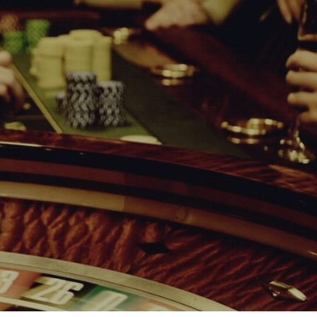
n In
ካዚኖ ሚሊኒየም | ይመዝገቡ | ግባ