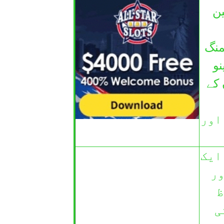
ین
منگ
و
 کے
ہیں اور
ایک
ور
ظ
ی