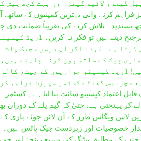
ل گیمز، لائیو گیمز اور بہت کچھ پیش ک
دری
1R کو اپنی گیمز فراہم کرنے والی بہترین کمپنیوں کے ساتھ، 
ދިވެހި
پسندیدہ تلاش کرنے کی تقریباً ضمانت دی جا
Nederlandse
ہے! اور اگر ترقی پسند آپ کو ترجیح دیتے ہیں تو فکر نہ کریں۔ 1ریڈ کی
རྫོང་ཁ
کرتا ہے۔ لہذا اگر آپ دوسرے جیک پاٹ
English
اری چیک کے ساتھ پوز کرنا چاہتے ہیں، 
Pilipino
یہ گیمز دیکھنے کے قابل ہیں! 1ریڈ کیسینو جواریوں کو چیٹ، کا
Suomen
عے چوبیس گھنٹے کسٹمر سپورٹ فراہم کر
Français
ایک قابل اعتماد کیسینو سائٹ بنا لیا ہے۔ کسٹمر
Fulah
کر پہنچتی ہے، حتیٰ کہ گیم پلے کے دوران ب
ქართული
شن میں 550 جدید ترین لاس ویگاس طرز کے آن لائن جوئے بازی کے
Deutsche
ندار خصوصیات اور زبردست جیک پاٹس ہیں۔ 
Ελληνικά
 جیب کے مطابق بیٹنگ کی وسیع رینجز اور جو 