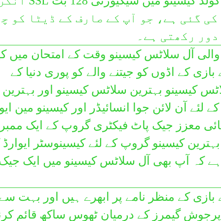
جواب صحیح ہو جائے۔ علاء کے گولڈ کیسینو م
فارسی
ی گئی ہے، جو آپ کے صارف کے ڈیٹا کو چ
Polski
دور رکھتی ہے۔
ਪੰਜਾਬੀ
 جانے والی آل سلاٹس کیسینو وقت کے امتحان میں 
Rumuński
 بازی کے اڈوں کو جیتنے والے کو پوری دنیا کے
Pусский
اٹس کیسینو بہترین سلاٹس کیسینو اور بہترین 
Српски
ے لئے آن لائن جوا انسائیڈر اور کیسینو مین ایو
سنڌي
تہائی معزز جیک پاٹ فیکٹری گروپ کے ایک ممبر
Slovenčina
Español
ے کہ آپ بھی آل سلاٹس کیسینو میں ایک جیک
Basa Sunda
Kiswahili
 بازی کے منظر نامے پر ابھرے ہیں اور بہت سے
Svenska
پرجوش گیمرز کے درمیان ٹھوس ساکھ قائم کرن
தமிழ்