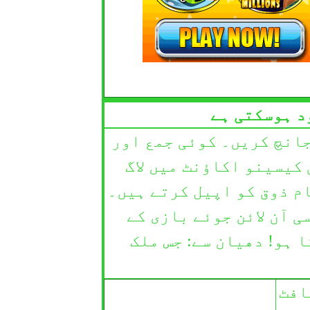
د ہوسکتی ہے
جانچ کریں۔ کوئی جمع اور
کیسینو اکاؤنٹ میں لاگ
ام ذوق کو اپیل کرتے ہیں۔
ی آن لائن جوئے بازی کے
 ہو! دھیان سے: جس ملک
افٹ