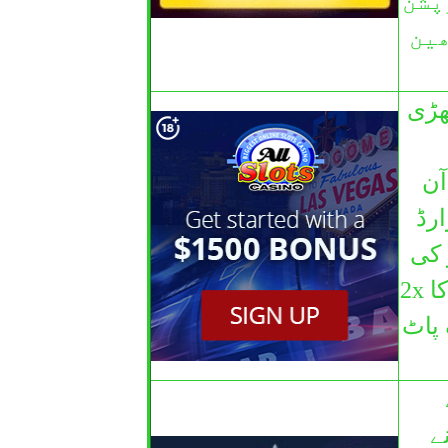
یں سیکیورٹی 128 بٹ SSL انکرپشن
ھین
کھڑی
آن
ارڈ
 کی
حیثیت سے ، آل سلاٹس کیسینو بہترین کیسینو گروپ کے لئے کیسینوسٹر ایوارڈ کا 2x
 پاٹ
ے