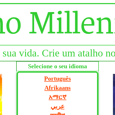
a sua vida. Crie um atalho n
Selecione o seu idioma
Português
Afrikaans
አማርኛ
عربي