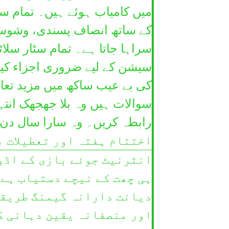
میں کامیاب ہوئے ہیں۔ تمام س
کے ساتھ انصاف پسندی، وشوسنیی
سراہا جاتا ہے۔ تمام سٹار سلا
سیشن کے لیے ضروری اجزاء کیا
کی بے عیب ساکھ میں مزید تعا
سوالات ہیں وہ بلا جھجھک انتہ
اختتام ہفتہ اور تعطیلات ب
انٹرنیٹ جوئے بازی کے اڈو
ہی چھت کے نیچے دستیاب ہے
دیانت دارانہ گیمنگ طریقو
اور منصفانہ یقین دہانی کر