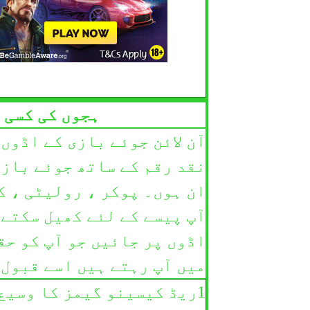
ہجوں کی کسی 
آن لائن جوئے بازی کے اڈوں
نقد رقم کے ساتھ جوئے بازی
ان ہوں۔ پوکر ، رولیٹی ، ک
آپ پیسے کے لئے کھیل سکتے 
اڈوں پر جائیں جو آپ کو حق
میں آپ رہتے ہیں اسے قبول 
1ریڈ کیسینو گیمز کا وسیع